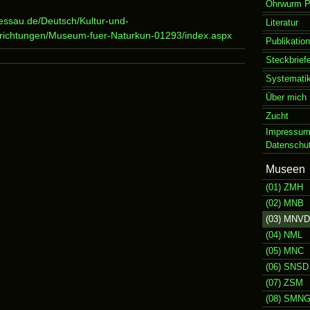
Ohrwurm P
essau.de/Deutsch/Kultur-und-
Literatur
nrichtungen/Museum-fuer-Naturkun-01293/index.aspx
Publikation
Steckbrief
Systemati
Über mich
Zucht
Impressum
Datenschut
Museen
(01) ZMH
(02) MNB
(03) MNVD
(04) NML
(05) MNC
(06) SNSD
(07) ZSM
(08) SMN