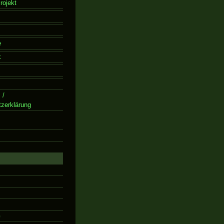
rojekt
e
k
 /
zerklärung
G