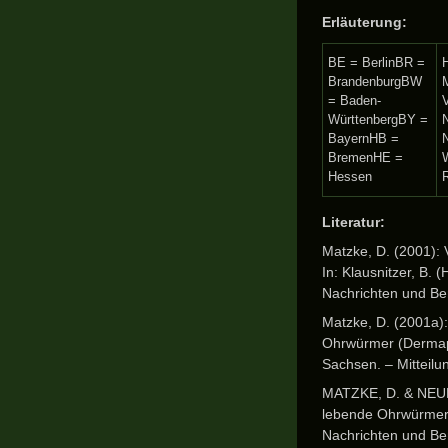
Erläuterung:
BE = BerlinBR =
BrandenburgBW
= Baden-
WürttenbergBY =
BayernHB =
N
BremenHE =
Hessen
Literatur:
Matzke, D. (2001):
In: Klausnitzer, B.
Nachrichten und Ber
Matzke, D. (2001a)
Ohrwürmer (Dermapt
Sachsen. – Mitteil
MATZKE, D. & NEUM
lebende Ohrwürmer 
Nachrichten und Ber