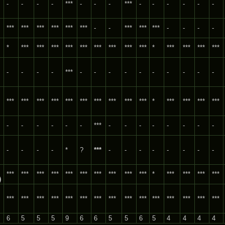
-
-
-
-
***
-
-
-
***
-
-
-
-
-
-
***
***
***
***
***
***
-
-
***
***
***
-
-
-
-
*
***
***
***
***
***
***
***
***
***
*
***
***
***
***
-
-
-
-
***
-
-
-
-
-
-
-
-
-
-
***
***
***
***
***
***
***
***
***
***
*
***
***
***
***
-
-
-
-
-
-
***
-
-
-
-
-
-
-
-
-
-
-
-
*
?
***
-
-
-
-
-
-
-
-
***
***
***
***
***
***
***
***
***
***
*
***
***
***
***
)
***
***
***
***
***
***
***
***
***
***
***
***
***
***
***
6
5
5
5
9
6
6
5
5
6
5
4
4
4
4