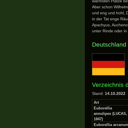
wärmsten Plätze be
Aber schon Wilhelm
und eng und hohl, 
in der Tat enge Rä
Apachyus, Auchenom
unter Rinde oder 
Deutschland
Verzeichnis 
Stand:
14.10.2022
Art
Euborellia
annulipes (LUCAS,
1847)
Euborellia arcanu