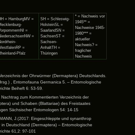
* = Nachweis vor
HH = HamburgMV =
SH = Schleswig-
1945** =
Mecklenburg-
HolsteinSL =
Nachweise 1945-
VorpommernNI =
SaarlandSN =
1980*** =
NiedersachsenNW =
SachsenST =
aktueller
ordrhein-
Sachsen-
Nachweis? =
WestfalenRP =
AnhaltTH =
fraglicher
Rheinland-Pfalz
Thüringen
Nachweis
 Verzeichnis der Ohrwürmer (Dermaptera) Deutschlands.
 (Hrsg.) , Entomofauna Germanica 5. – Entomologische
ichte Beiheft 6: 53-59.
: Nachtrag zum Kommentierten Verzeichnis der
era) und Schaben (Blattariae) des Freistaates
ungen Sächsischer Entomologen 54: 14-15
ANN, J.(2017: Eingeschleppte und synanthrop
in Deutschland (Dermaptera) – Entomologische
ichte 61,2: 97-101