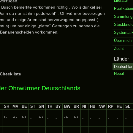
Literatur
vorzugen.
 Busch bemerkte vorkommen richtig „ Wo´s dunkel sei
Publikation
Denn da nur ist ihm pudelwohl“ . Ohrwürmer bevorzugen
Sammlung 
ume und einige Arten sind hervorwagend angepasst (
Steckbrief
us) um nur einige „platte“ Gattungen zu nennen die
in Bananenscheiden vorkommen.
Systemati
Über mich
Zucht
Länder
Deutschla
Nepal
Checkliste
der Ohrwürmer Deutschlands
SH
MV
BE
ST
SN
TH
BY
BW
BR
NI
HB
NW
RP
HE
SL
**
***
***
-
***
-
-
***
***
-
-
-
-
-
-
m